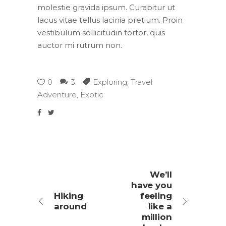
molestie gravida ipsum. Curabitur ut
lacus vitae tellus lacinia pretium. Proin
vestibulum sollicitudin tortor, quis
auctor mi rutrum non.
0
3
Exploring
,
Travel
Adventure
,
Exotic
We’ll
have you
Hiking
feeling
around
like a
million