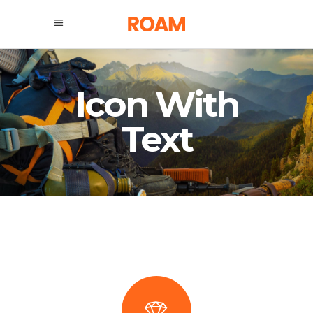
Icon With
Text